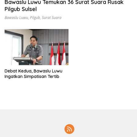
Bawaslu Luwu Temukan 36 Surat Suara Rusak
i
Pilgub Sulsel
L
u
Bawaslu Luwu
,
Pilgub
,
Surat Suara
w
u
Debat Kedua, Bawaslu Luwu
Ingatkan Simpatisan Tertib