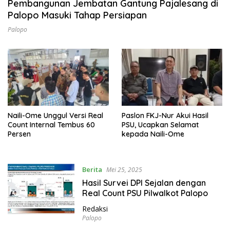
Pembangunan Jembatan Gantung Pajalesang di
i
Palopo Masuki Tahap Persiapan
L
u
Palopo
w
u
Naili-Ome Unggul Versi Real
Paslon FKJ-Nur Akui Hasil
Count Internal Tembus 60
PSU, Ucapkan Selamat
Persen
kepada Naili-Ome
Berita
Mei 25, 2025
Hasil Survei DPI Sejalan dengan
Real Count PSU Pilwalkot Palopo
Redaksi
Palopo