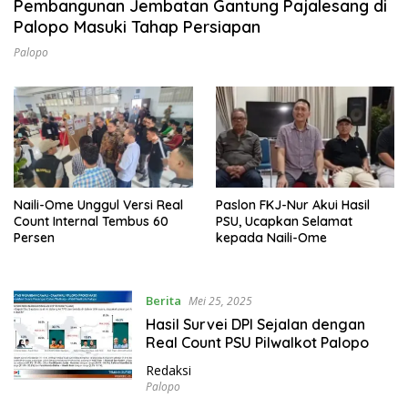
Pembangunan Jembatan Gantung Pajalesang di
i
Palopo Masuki Tahap Persiapan
L
u
Palopo
w
u
Naili-Ome Unggul Versi Real
Paslon FKJ-Nur Akui Hasil
Count Internal Tembus 60
PSU, Ucapkan Selamat
Persen
kepada Naili-Ome
Berita
Mei 25, 2025
Hasil Survei DPI Sejalan dengan
Real Count PSU Pilwalkot Palopo
Redaksi
Palopo