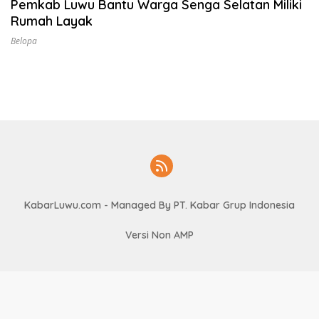
Pemkab Luwu Bantu Warga Senga Selatan Miliki
i
Rumah Layak
L
u
Belopa
w
u
KabarLuwu.com
- Managed By PT. Kabar Grup Indonesia
Versi Non AMP