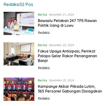
i
Redaksi
32 Pos
L
u
Berita
November 21, 2024
w
Bawaslu Petakan 247 TPS Rawan
u
Politik Uang di Luwu
Redaksi
Berita
November 20, 2024
Fokus Upaya Antisipasi, Pemkot
Palopo Gelar Rakor Penanganan
Banjir
Redaksi
Berita
November 20, 2024
Kampanye Akbar Pilkada Lutim,
365 Personel Gabungan Disiagakan
Redaksi