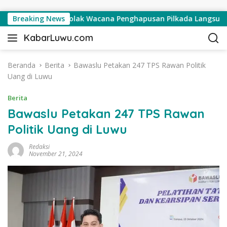
Langsung ke konten
Pemilu Tegas Tolak Wacana Penghapusan Pilkada Langsung
Breaking News
KabarLuwu.com
B
e
Beranda
Berita
Bawaslu Petakan 247 TPS Rawan Politik
r
Uang di Luwu
i
t
Berita
a
d
Bawaslu Petakan 247 TPS Rawan
a
Politik Uang di Luwu
n
I
Redaksi
November 21, 2024
n
f
o
r
m
a
s