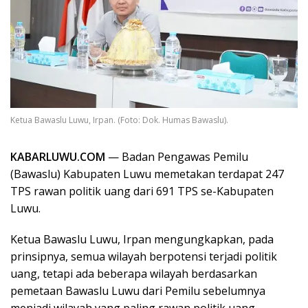
i
L
u
w
u
Ketua Bawaslu Luwu, Irpan. (Foto: Dok. Humas Bawaslu).
KABARLUWU.COM
— Badan Pengawas Pemilu
(Bawaslu) Kabupaten Luwu memetakan terdapat 247
TPS rawan politik uang dari 691 TPS se-Kabupaten
Luwu.
Ketua Bawaslu Luwu, Irpan mengungkapkan, pada
prinsipnya, semua wilayah berpotensi terjadi politik
uang, tetapi ada beberapa wilayah berdasarkan
pemetaan Bawaslu Luwu dari Pemilu sebelumnya