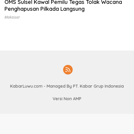
OMS Sulsel Kawal Pemilu Tegas Tolak Wacana
i
Penghapusan Pilkada Langsung
L
u
Makassar
w
u
KabarLuwu.com
- Managed By PT. Kabar Grup Indonesia
Versi Non AMP