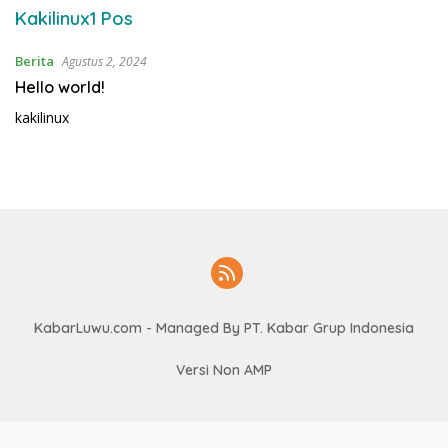
i
Kakilinux
1 Pos
L
u
Berita
Agustus 2, 2024
w
Hello world!
u
kakilinux
KabarLuwu.com
- Managed By PT. Kabar Grup Indonesia
Versi Non AMP